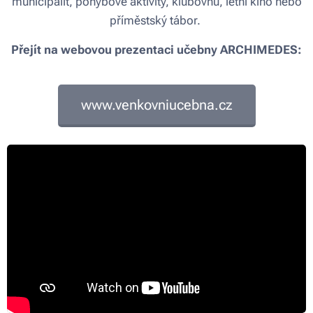
municipalit, pohybové aktivity, klubovnu, letní kino nebo
příměstský tábor.
Přejít na webovou prezentaci učebny ARCHIMEDES:
www.venkovniucebna.cz