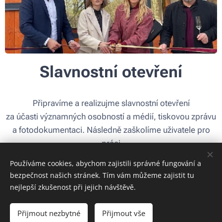
Slavnostní otevření
Připravíme a realizujme slavnostní otevření
za účasti významných osobností a médií, tiskovou zprávu
a fotodokumentaci. Následně zaškolíme uživatele pro
práci
s vybavením a platformou.
Používáme cookies, abychom zajistili správné fungování a
bezpečnost našich stránek. Tím vám můžeme zajistit tu
nejlepší zkušenost při jejich návštěvě.
Přijmout nezbytné
Přijmout vše
Cookies